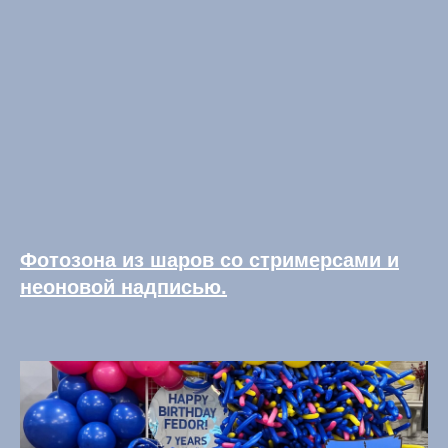
Фотозона из шаров со стримерсами и
неоновой надписью.