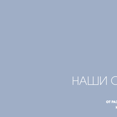
НАШИ 
От р