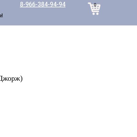
8-966-384-94-94
0
Ы
(Джорж)